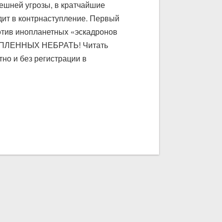
шней угрозы, в кратчайшие
дит в контрнаступление. Первый
тив инопланетных «эскадронов
н: ПЛЕННЫХ НЕБРАТЬ! Читать
но и без регистрации в