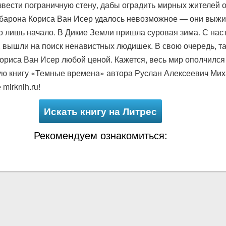
вести пограничную стену, дабы оградить мирных жителей о
арона Кориса Ван Исер удалось невозможное — они выжил
о лишь начало. В Дикие Земли пришла суровая зима. С на
 вышли на поиск ненавистных людишек. В свою очередь, т
ориса Ван Исер любой ценой. Кажется, весь мир ополчился
ую книгу «Темные времена» автора Руслан Алексеевич Мих
mirknih.ru!
Искать книгу на Литрес
Рекомендуем ознакомиться: