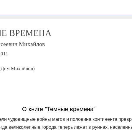
Е ВРЕМЕНА
ксеевич Михайлов
2011
 (Дем Михайлов)
О книге "Темные времена"
емели чудовищные войны магов и половина континента прев
огда великолепные города теперь лежат в руинах, населен