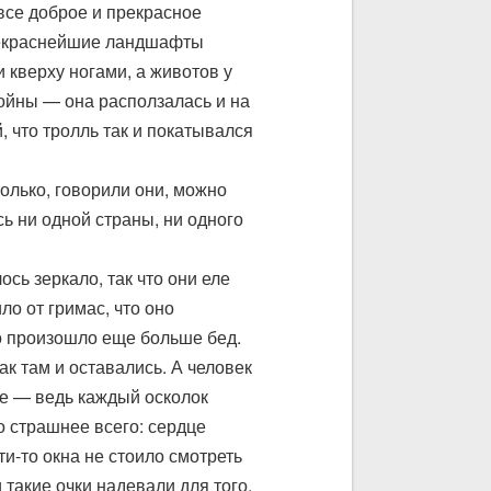
все доброе и прекрасное
Прекраснейшие ландшафты
 кверху ногами, а животов у
окойны — она расползалась и на
, что тролль так и покатывался
только, говорили они, можно
сь ни одной страны, ни одного
сь зеркало, так что они еле
ло от гримас, что оно
го произошло еще больше бед.
ак там и оставались. А человек
ое — ведь каждый осколок
о страшнее всего: сердце
ти-то окна не стоило смотреть
 такие очки надевали для того,