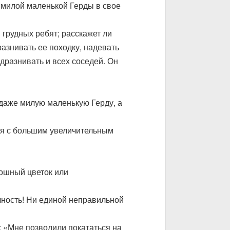
т милой маленькой Герды в свое
я грудных ребят; расскажет ли
разнивать ее походку, надевать
дразнивать и всех соседей. Он
 даже милую маленькую Герду, а
лся с большим увеличительным
кошный цветок или
очность! Ни единой неправильной
: «Мне позволили покататься на