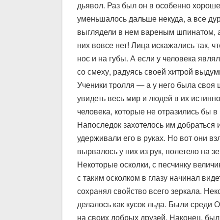
дьявол. Раз был он в особенно хороше
уменьшалось дальше некуда, а все ду
выглядели в нем вареным шпинатом, а 
них вовсе нет! Лица искажались так, ч
нос и на губы. А если у человека явля
со смеху, радуясь своей хитрой выдум
Ученики тролля — а у него была своя 
увидеть весь мир и людей в их истинно
человека, которые не отразились бы в
Напоследок захотелось им добраться и
удерживали его в руках. Но вот они вз
вырвалось у них из рук, полетело на 
Некоторые осколки, с песчинку величин
с таким осколком в глазу начинал вид
сохранял свойство всего зеркала. Нек
делалось как кусок льда. Были среди 
на своих добрых друзей. Наконец, были