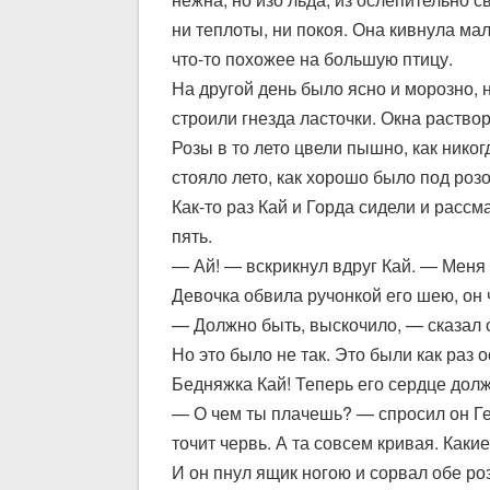
ни теплоты, ни покоя. Она кивнула мал
что-то похожее на большую птицу.
На другой день было ясно и морозно, 
строили гнезда ласточки. Окна раство
Розы в то лето цвели пышно, как никог
стояло лето, как хорошо было под розо
Как-то раз Кай и Горда сидели и рас
пять.
— Ай! — вскрикнул вдруг Кай. — Меня к
Девочка обвила ручонкой его шею, он ч
— Должно быть, выскочило, — сказал 
Но это было не так. Это были как раз 
Бедняжка Кай! Теперь его сердце должн
— О чем ты плачешь? — спросил он Гер
точит червь. А та совсем кривая. Каки
И он пнул ящик ногою и сорвал обе ро