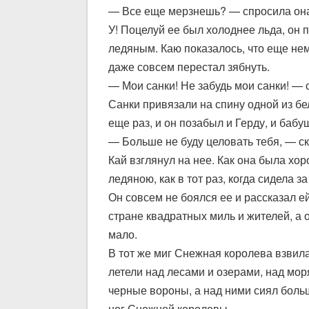
— Все еще мерзнешь? — спросила она 
У! Поцелуй ее был холоднее льда, он п
ледяным. Каю показалось, что еще нем
даже совсем перестал зябнуть.
— Мои санки! Не забудь мои санки! — 
Санки привязали на спину одной из бе
еще раз, и он позабыл и Герду, и бабу
— Больше не буду целовать тебя, — ск
Кай взглянул на нее. Как она была хор
ледяною, как в тот раз, когда сидела з
Он совсем не боялся ее и рассказал ей
стране квадратных миль и жителей, а о
мало.
В тот же миг Снежная королева взвила
летели над лесами и озерами, над мор
черные вороны, а над ними сиял боль
ног Снежной королевы.