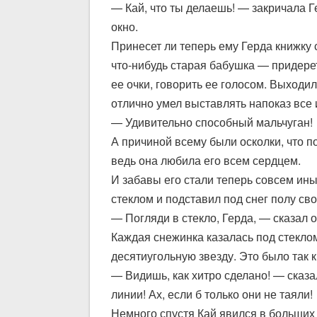
— Кай, что ты делаешь! — закричала Ге
окно.
Принесет ли теперь ему Герда книжку с
что-нибудь старая бабушка — придеретс
ее очки, говорить ее голосом. Выходи
отлично умел выставлять напоказ все 
— Удивительно способный мальчуган!
А причиной всему были осколки, что п
ведь она любила его всем сердцем.
И забавы его стали теперь совсем ины
стеклом и подставил под снег полу сво
— Погляди в стекло, Герда, — сказал о
Каждая снежинка казалась под стеклом
десятиугольную звезду. Это было так 
— Видишь, как хитро сделано! — сказа
линии! Ах, если б только они не таяли!
Немного спустя Кай явился в больших 