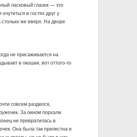
елый ласковый глазок — это
очутиться в гостях друг у
а столько же вверх. На дворе
огда не присаживается на
дывает в окошки, вот оттого-то
очти совсем разделся,
кружочек. За окном порхали
аконец не превратилась в
очек. Она была так прелестна и
сных звезды, но не было в них