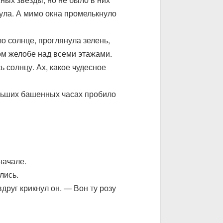
тула. А мимо окна промелькнуло
ло солнце, проглянула зелень,
ном желобе над всеми этажами.
ь солнцу. Ах, какое чудесное
ольших башенных часах пробило
начале.
лись.
друг крикнул он. — Вон ту розу