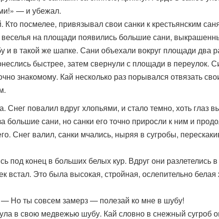
ми!» — и убежал.
 Кто посмелее, привязывал свои санки к крестьянским сан
р веселья на площади появились большие сани, выкрашенны
у и в такой же шапке. Сани объехали вокруг площади два р
онеслись быстрее, затем свернули с площади в переулок. 
очно знакомому. Кай несколько раз порывался отвязать свои
м.
а. Снег повалил вдруг хлопьями, и стало темно, хоть глаз 
за большие сани, но санки его точно приросли к ним и прод
го. Снег валил, санки мчались, ныряя в сугробы, перескаки
ь под конец в больших белых кур. Вдруг они разлетелись 
век встал. Это была высокая, стройная, ослепительно бел
 — Но ты совсем замерз — полезай ко мне в шубу!
ула в свою медвежью шубу. Кай словно в снежный сугроб о