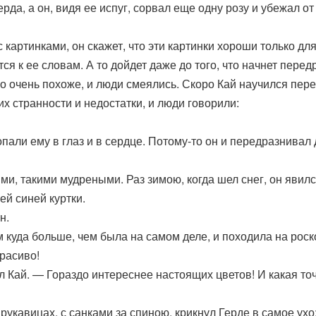
рда, а он, видя ее испуг, сорвал еще одну розу и убежал о
 картинками, он скажет, что эти картинки хороши только дл
я к ее словам. А то дойдет даже до того, что начнет перед
ло очень похоже, и люди смеялись. Скоро Кай научился пере
их странности и недостатки, и люди говорили:
опали ему в глаз и в сердце. Потому-то он и передразнивал
ми, такими мудреными. Раз зимою, когда шел снег, он яви
ей синей куртки.
н.
 куда больше, чем была на самом деле, и походила на рос
красиво!
л Кай. — Гораздо интереснее настоящих цветов! И какая т
рукавицах, с санками за спиною, крикнул Герде в самое ухо