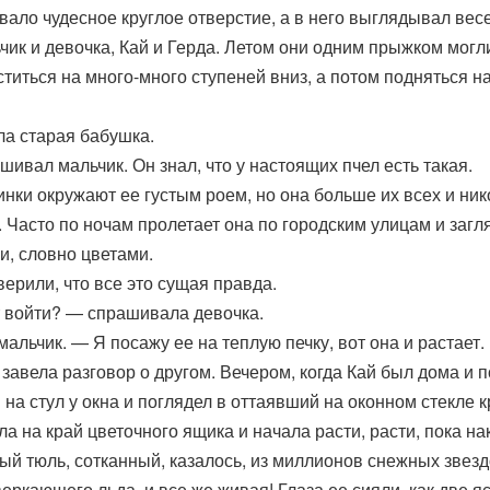
вало чудесное круглое отверстие, а в него выглядывал вес
чик и девочка, Кай и Герда. Летом они одним прыжком могли 
ститься на много-много ступеней вниз, а потом подняться н
ла старая бабушка.
ивал мальчик. Он знал, что у настоящих пчел есть такая.
нки окружают ее густым роем, но она больше их всех и ник
 Часто по ночам пролетает она по городским улицам и загля
, словно цветами.
верили, что все это сущая правда.
 войти? — спрашивала девочка.
альчик. — Я посажу ее на теплую печку, вот она и растает.
завела разговор о другом. Вечером, когда Кай был дома и п
 на стул у окна и поглядел в оттаявший на оконном стекле 
ла на край цветочного ящика и начала расти, расти, пока н
й тюль, сотканный, казалось, из миллионов снежных звезд
веркающего льда, и все же живая! Глаза ее сияли, как две я