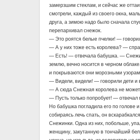
замерзшим стеклам, и сейчас же оттаи
смотрели, каждый из своего окна, маль
друга, а зимою надо было сначала спу
перепархивал снежок.
— Это роятся белые пчелки! — говори
— А у них тоже есть королева? — спраш
— Есть! — отвечала бабушка. — Снежи
землю, вечно носится в черном облаке.
и покрываются они морозными узорами
— Видели, видели! — говорили дети и 
— А сюда Снежная королева не может
— Пусть только попробует! — отвечал м
Но бабушка погладила его по голове и 
собираясь лечь спать, он вскарабкался
Снежинки. Одна из них, побольше, упа
женщину, закутанную в тончайший белы
нежна, но изо льда, из ослепительно с