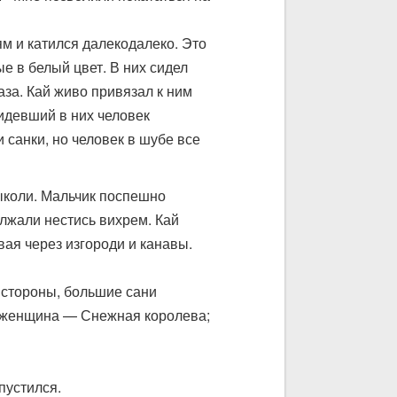
ям и катился далекодалеко. Это
е в белый цвет. В них сидел
аза. Кай живо привязал к ним
Сидевший в них человек
 санки, но человек в шубе все
выколи. Мальчик поспешно
олжали нестись вихрем. Кай
вая через изгороди и канавы.
в стороны, большие сани
ая женщина — Снежная королева;
пустился.