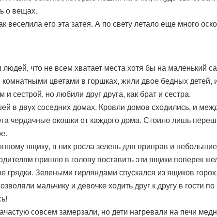
ь о вещах.
к веселила его эта затея. А по свету летало еще много оск
и людей, что не всем хватает места хотя бы на маленький с
комнатными цветами в горшках, жили двое бедных детей, и
 и сестрой, но любили друг друга, как брат и сестра.
шей в двух соседних домах. Кровли домов сходились, и меж
руга чердачные окошки от каждого дома. Стоило лишь переш
е.
нному ящику, в них росла зелень для приправ и небольшие
ителям пришло в голову поставить эти ящики поперек желоб
е грядки. Зелеными гирляндами спускался из ящиков горох
озволяли мальчику и девочке ходить друг к другу в гости по
ь!
зачастую совсем замерзали, но дети нагревали на печи мед