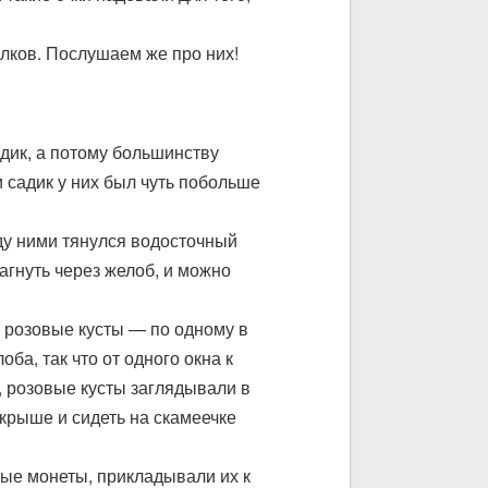
олков. Послушаем же про них!
адик, а потому большинству
 садик у них был чуть побольше
ду ними тянулся водосточный
агнуть через желоб, и можно
 розовые кусты — по одному в
а, так что от одного окна к
, розовые кусты заглядывали в
 крыше и сидеть на скамеечке
ные монеты, прикладывали их к