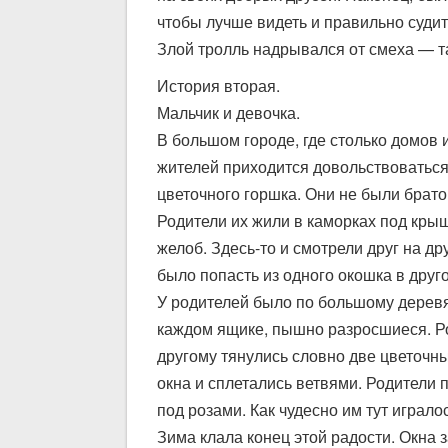
чтобы лучше видеть и правильно судит
Злой тролль надрывался от смеха — та
История вторая.
Мальчик и девочка.
В большом городе, где столько домов 
жителей приходится довольствоваться 
цветочного горшка. Они не были братом
Родители их жили в каморках под кры
желоб. Здесь-то и смотрели друг на д
было попасть из одного окошка в друго
У родителей было по большому деревя
каждом ящике, пышно разросшиеся. Род
другому тянулись словно две цветочны
окна и сплетались ветвями. Родители п
под розами. Как чудесно им тут игралос
Зима клала конец этой радости. Окна 