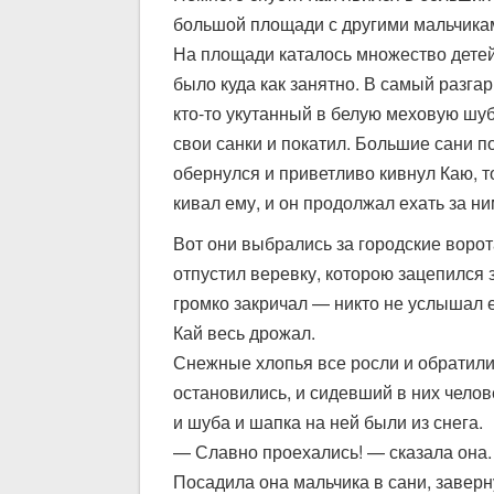
большой площади с другими мальчика
На площади каталось множество детей.
было куда как занятно. В самый разга
кто-то укутанный в белую меховую шуб
свои санки и покатил. Большие сани п
обернулся и приветливо кивнул Каю, т
кивал ему, и он продолжал ехать за ни
Вот они выбрались за городские ворот
отпустил веревку, которою зацепился 
громко закричал — никто не услышал е
Кай весь дрожал.
Снежные хлопья все росли и обратилис
остановились, и сидевший в них чело
и шуба и шапка на ней были из снега.
— Славно проехались! — сказала она.
Посадила она мальчика в сани, заверн