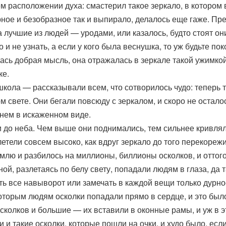
м расположении духа: смастерил такое зеркало, в котором 
рное и безобразное так и выпирало, делалось еще гаже. 
лучшие из людей — уродами, или казалось, будто стоят они
то и не узнать, а если у кого была веснушка, то уж будьте п
лась добрая мысль, она отражалась в зеркале такой ужимкой
ке.
школа — рассказывали всем, что сотворилось чудо: теперь 
м свете. Они бегали повсюду с зеркалом, и скоро не остало
 нем в искаженном виде.
 до неба. Чем выше они поднимались, тем сильнее кривляло
летели совсем высоко, как вдруг зеркало до того перекорежи
землю и разбилось на миллионы, биллионы осколков, и отто
ой, разлетаясь по белу свету, попадали людям в глаза, да т
еть все навыворот или замечать в каждой вещи только дурн
оторым людям осколки попадали прямо в сердце, и это был
Осколков и большие — их вставили в оконные рамы, и уж в э
 и такие осколки, которые пошли на очки, и худо было, если