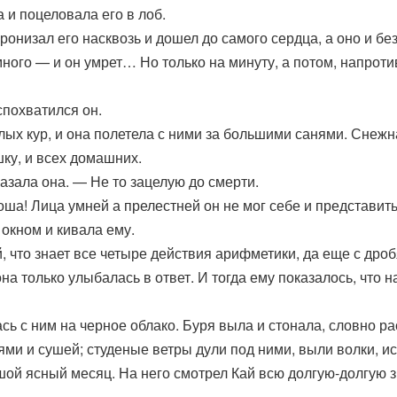
и поцеловала его в лоб.
ронизал его насквозь и дошел до самого сердца, а оно и бе
ного — и он умрет… Но только на минуту, а потом, напротив
спохватился он.
лых кур, и она полетела с ними за большими санями. Снеж
шку, и всех домашних.
азала она. — Не то зацелую до смерти.
оша! Лица умней а прелестней он не мог себе и представить
а окном и кивала ему.
, что знает все четыре действия арифметики, да еще с дроб
на только улыбалась в ответ. И тогда ему показалось, что н
сь с ним на черное облако. Буря выла и стонала, словно р
ями и сушей; студеные ветры дули под ними, выли волки, ис
шой ясный месяц. На него смотрел Кай всю долгую-долгую з