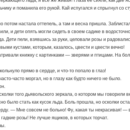
ьчику и поманила его рукой. Кай испугался и спрыгнул со с
но потом настала оттепель, а там и весна пришла. Заблиста
рили, и дети опять могли сидеть в своем садике в водосточ
да. Дети пели, взявшись за руки, целовали розы и радовалис
выми кустами, которым, казалось, цвести и цвести вечно!
сматривали книжку с картинками — зверями и птицами. На б
ольнуло прямо в сердце, и что-то попало в глаз!
асто-часто моргал, но в глазу как будто ничего не было.
он.
осколки того дьявольского зеркала, о котором мы говорили в
о было стать как кусок льда. Боль прошла, но осколки оста
ду. — Мне совсем не больно! Фу, какая ты некрасивая! — в
е гадкие розы! Не лучше ящиков, в которых торчат.
зы.