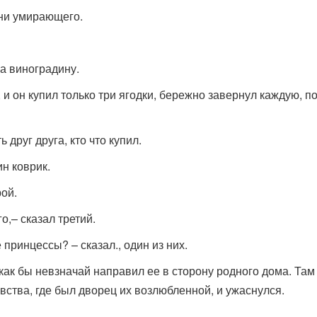
зни умирающего.
за виноградину.
, и он купил только три ягодки, бережно завернул каждую, 
 друг друга, кто что купил.
ин коврик.
рой.
о,– сказал третий.
 принцессы? – сказал., один из них.
как бы невзначай направил ее в сторону родного дома. Там
вства, где был дворец их возлюбленной, и ужаснулся.