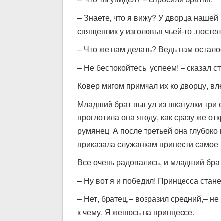
– Знаете, что я вижу? У дворца нашей 
священник у изголовья чьей-то .посте
– Что же нам делать? Ведь нам остало
– Не беспокойтесь, успеем! – сказал 
Ковер мигом примчал их ко дворцу, вл
Младший брат вынул из шкатулки три 
проглотила она ягоду, как сразу же от
румянец. А после третьей она глубоко
приказала служанкам принести самое 
Все очень радовались, и младший брат
– Ну вот я и победил! Принцесса стан
– Нет, братец,– возразил средний,– н
к чему. Я женюсь на принцессе.