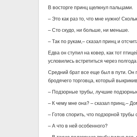
В восторге принц щелкнул пальцами.
– Это как раз то, что мне нужно! Скол
– Сто скудо, ни больше, ни меньше.
– Так по рукам,– сказал принц и отсчит
Едва он ступил на ковер, как тот птиц
условились встретиться через полгода
Средний брат все еще был в пути. Он 
бродячего торговца, который выкрикив
– Подзорные трубы, лучшие подзорные
– К чему мне она? – сказал принц.– Д
– Готов спорить, что подзорной трубы с
– А что в ней особенного?
– В такую подзорную трубу видно все, 