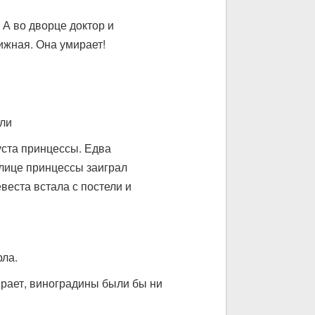
 А во дворце доктор и
ижная. Она умирает!
ели
уста принцессы. Едва
а лице принцессы заиграл
веста встала с постели и
рла.
мирает, виноградины были бы ни