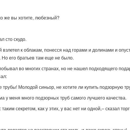
ько же вы хотите, любезный?
ал сто скудо.
ей взлетел к облакам, понесся над горами и долинами и опус
. Но его братьев там еще не было.
побывал во многих странах, но не нашел подходящего пода
ал:
 трубы! Молодой синьор, не хотите ли купить подзорную тр
ома у меня много подзорных труб самого лучшего качества.
 таким секретом, как у этих, у вас нет ни одной,– сказал тор
что делается на расстоянии ста миль, и даже сквозь стены!