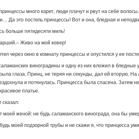
принцессы много карет, люди плачут и рвут на себе волосы.
ли… Да это постель принцессы! Вот и она, бледная и неподв
сь больше пятидесяти миль!
старший.– Живо на мой ковер!
етел через окно в комнату принцессы и опустился у ее пост
саламанских виноградины и одну из них вложил в бледные 
крыла глаза. Принц, не теряя ни секунды, дал ей вторую. Н
 вздохнула и потянулась. Принцесса была спасена. Затем не
красивое платье.
 сказал:
ет моей женой: не будь саламанского винограда, она бы уме
е будь моей подзорной трубы и не скажи я, что принцесса у