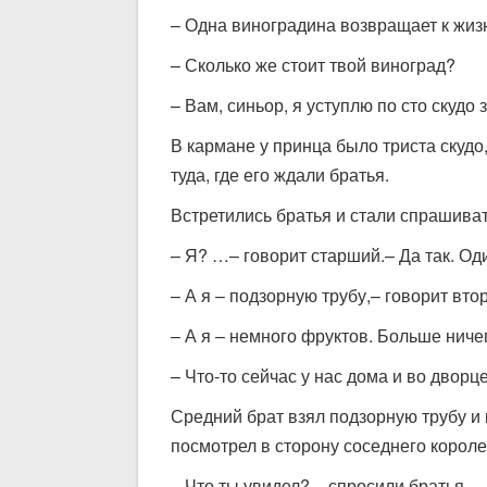
– Одна виноградина возвращает к жи
– Сколько же стоит твой виноград?
– Вам, синьор, я уступлю по сто скудо 
В кармане у принца было триста скудо
туда, где его ждали братья.
Встретились братья и стали спрашивать
– Я? …– говорит старший.– Да так. Од
– А я – подзорную трубу,– говорит вто
– А я – немного фруктов. Больше ничег
– Что-то сейчас у нас дома и во дворце
Средний брат взял подзорную трубу и 
посмотрел в сторону соседнего короле
– Что ты увидел? – спросили братья.