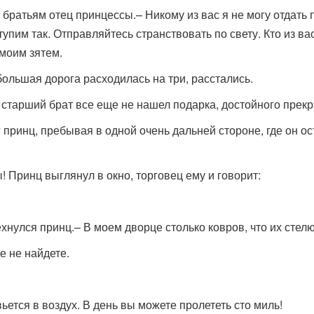
 братьям отец принцессы.– Никому из вас я не могу отдать
тупим так. Отправляйтесь странствовать по свету. Кто из ва
 моим зятем.
 большая дорога расходилась на три, расстались.
а старший брат все еще не нашел подарка, достойного прек
 принц, пребывая в одной очень дальней стороне, где он ос
! Принц выглянул в окно, торговец ему и говорит:
?
ехнулся принц.– В моем дворце столько ковров, что их стелю
де не найдете.
вьется в воздух. В день вы можете пролететь сто миль!