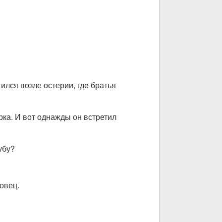
тился возле остерии, где братья
рка. И вот однажды он встретил
убу?
говец.