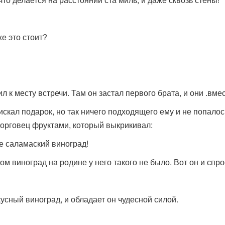
же это стоит?
л к месту встречи. Там он застал первого брата, и они .вм
кал подарок, но так ничего подходящего ему и не попалос
 торговец фруктами, который выкрикивал:
е саламаский виноград!
м виноград на родине у него такого не было. Вот он и спро
усный виноград, и обладает он чудесной силой.