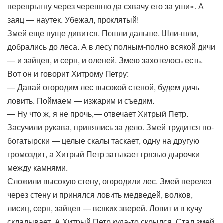
перепрыгну через черешню да схвачу его за уши». А
заяц — наутек. Убежал, проклятый!
Змей еще пуще дивится. Пошли дальше. Шли-шли,
добрались до леса. А в лесу полным-полно всякой дичи
— и зайцев, и серн, и оленей. Змею захотелось есть.
Вот он и говорит Хитрому Петру:
— Давай огородим лес высокой стеной, будем дичь
ловить. Поймаем — изжарим и съедим.
— Ну что ж, я не прочь,— отвечает Хитрый Петр.
Засучили рукава, принялись за дело. Змей трудится по-
богатырски — целые скалы таскает, одну на другую
громоздит, а Хитрый Петр затыкает грязью дырочки
между камнями.
Сложили высокую стену, огородили лес. Змей перелез
через стену и принялся ловить медведей, волков,
лисиц, серн, зайцев — всяких зверей. Ловит и в кучу
складывает. А Хитрый Петр куда-то скрылся. Стал змей