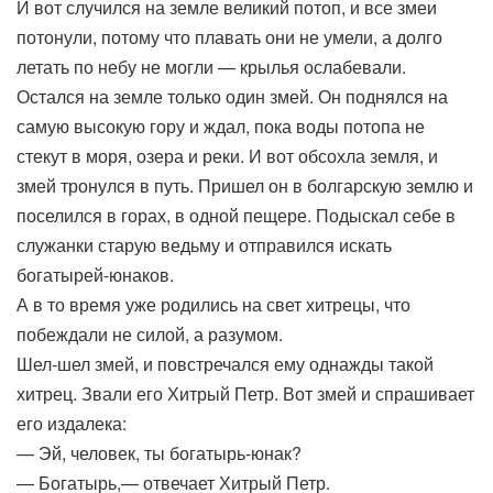
И вот случился на земле великий потоп, и все змеи
потонули, потому что плавать они не умели, а долго
летать по небу не могли — крылья ослабевали.
Остался на земле только один змей. Он поднялся на
самую высокую гору и ждал, пока воды потопа не
стекут в моря, озера и реки. И вот обсохла земля, и
змей тронулся в путь. Пришел он в болгарскую землю и
поселился в горах, в одной пещере. Подыскал себе в
служанки старую ведьму и отправился искать
богатырей-юнаков.
А в то время уже родились на свет хитрецы, что
побеждали не силой, а разумом.
Шел-шел змей, и повстречался ему однажды такой
хитрец. Звали его Хитрый Петр. Вот змей и спрашивает
его издалека:
— Эй, человек, ты богатырь-юнак?
— Богатырь,— отвечает Хитрый Петр.