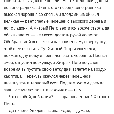
Побратались. Дальше пошли вместе. Шли-шли, дошли
до виноградника. Видят: стоит среди виноградника
высокая черешня со спелыми плодами. Змей был
великан — рвет спелые черешни с высокого дерева и
ест с ладони. А Хитрый Петр вертится вокруг ствола да
облизывается — не может достать рукой до веток.
Обобрал змей все ветки и наклоняет самую верхушку,
чтоб и ее очистить. Тут Хитрый Петр изловчился,
поймал одну ветку и принялся рвать черешни. Наелся
змей, отпустил верхушку, а Хитрый Петр не успел
вовремя выпустить свою ветку да и взлетел на воздух,
как птица. Перекувыркнулся через черешню и
шлепнулся- в терновый куст. Под тем кустом дремал
заяц. Испугался заяц, выскочил и — тягу.
— Что с тобой, побратим? — спрашивает змей Хитрого
Петра.
— Да ничего! Увидел я зайца. «Дай,— думаю,—