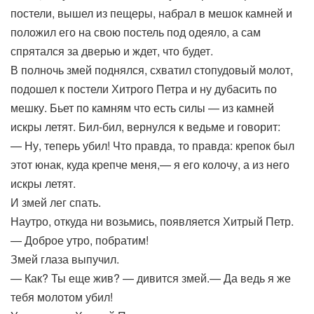
постели, вышел из пещеры, набрал в мешок камней и
положил его на свою постель под одеяло, а сам
спрятался за дверью и ждет, что будет.
В полночь змей поднялся, схватил стопудовый молот,
подошел к постели Хитрого Петра и ну дубасить по
мешку. Бьет по камням что есть силы — из камней
искры летят. Бил-бил, вернулся к ведьме и говорит:
— Ну, теперь убил! Что правда, то правда: крепок был
этот юнак, куда крепче меня,— я его колочу, а из него
искры летят.
И змей лег спать.
Наутро, откуда ни возьмись, появляется Хитрый Петр.
— Доброе утро, побратим!
Змей глаза выпучил.
— Как? Ты еще жив? — дивится змей.— Да ведь я же
тебя молотом убил!