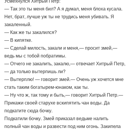
Усмехнулся Хитрый Петр:
— Так это ты меня бил? А я думал, меня блоха кусала.
Нет, брат, лучше уж ты не трудись меня убивать. Я
закаленный.
— Как же ты закалился?
— В кипятке.
— Сделай милость, закали и меня,— просит змей,—
ведь мы с тобой побратимы.
— Отчего не закалить, закалю,— отвечает Хитрый Петр,
— да только вытерпишь ли?
— Вытерплю! — говорит змей.— Очень уж хочется мне
стать таким богатырем-юнаком, как ты.
— Ну что ж, так тому и быть,— говорит Хитрый Петр.—
Прикажи своей старухе вскипятить чан воды. Да
подкатите сюда бочку.
Подкатили бочку. Змей приказал ведьме налить
полный чан воды и развести под ним огонь. Закипела