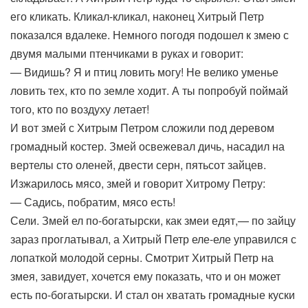
его кликать. Кликал-кликал, наконец Хитрый Петр
показался вдалеке. Немного погодя подошел к змею с
двумя малыми птенчиками в руках и говорит:
— Видишь? Я и птиц ловить могу! Не велико уменье
ловить тех, кто по земле ходит. А ты попробуй поймай
того, кто по воздуху летает!
И вот змей с Хитрым Петром сложили под деревом
громадный костер. Змей освежевал дичь, насадил на
вертелы сто оленей, двести серн, пятьсот зайцев.
Изжарилось мясо, змей и говорит Хитрому Петру:
— Садись, побратим, мясо есть!
Сели. Змей ел по-богатырски, как змеи едят,— по зайцу
зараз проглатывал, а Хитрый Петр еле-еле управился с
лопаткой молодой серны. Смотрит Хитрый Петр на
змея, завидует, хочется ему показать, что и он может
есть по-богатырски. И стал он хватать громадные куски