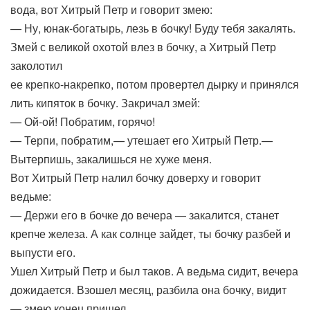
вода, вот Хитрый Петр и говорит змею:
— Ну, юнак-богатырь, лезь в бочку! Буду тебя закалять.
Змей с великой охотой влез в бочку, а Хитрый Петр
заколотил
ее крепко-накрепко, потом провертел дырку и принялся
лить кипяток в бочку. Закричал змей:
— Ой-ой! Побратим, горячо!
— Терпи, побратим,— утешает его Хитрый Петр.—
Вытерпишь, закалишься не хуже меня.
Вот Хитрый Петр налил бочку доверху и говорит
ведьме:
— Держи его в бочке до вечера — закалится, станет
крепче железа. А как солнце зайдет, ты бочку разбей и
выпусти его.
Ушел Хитрый Петр и был таков. А ведьма сидит, вечера
дожидается. Взошел месяц, разбила она бочку, видит
— змею конец пришел.