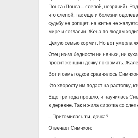
Понса (Понса – слепой, незрячий). Род
что слепой, так еще и болезни одолев
судьбу не ропщет, на житье не жалует
мире и согласии. Жена по людям ходит:
Целую семью кормит. Но вот умерла ж
Отец из-за бедности ни няньки, ни куха
просит женщин дочку покормить. Жале
Вот и семь годков сравнялось Симчхон
Кто хворосту им подаст на растопку, к
Еще три года прошло, и научилась Сим
в деревне. Так и жила сиротка со сле
– Притомилась ты, дочка?
Отвечает Симчхон: