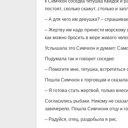
к Симчхон соседка тетушка Квидок и ра
постоят, сколько скажут, столько и зап
– А для чего им девушка? – спрашива
– Жертву им надо принести морскому ц
как можно бросить в море живого челов
Услышала это Симчхон и думает: Само
Подумала так и говорит соседке:
– Помогите мне, тетушка, встретиться 
Пошла Симчхон к торговцам и сказала
– Я готова стать жертвой, только внес
Согласились рыбаки. Никому не сказал
завечерело. Пошла Симчхонк отцу и го
– Радуйся, отец, раздобыла я рис.