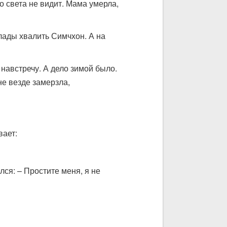
го света не видит. Мама умерла,
 лады хвалить Симчхон. А на
 навстречу. А дело зимой было.
не везде замерзла,
вает:
лся: – Простите меня, я не