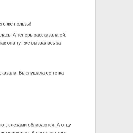
его же пользы!
алась. А теперь рассказала ей,
ак она тут же вызвалась за
ссказала. Выслушала ее тетка
ют, слезами обливаются. А отцу
 домовничает. А сама дня того