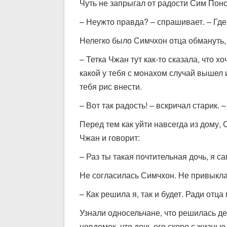
Чуть не запрыгал от радости Сим Понс
– Неужто правда? – спрашивает. – Где
Нелегко было Симчхон отца обмануть, 
– Тетка Чжан тут как-то сказала, что х
какой у тебя с монахом случай вышел 
тебя рис внести.
– Вот так радость! – вскричал старик. 
Перед тем как уйти навсегда из дому,
Чжан и говорит:
– Раз ты такая почтительная дочь, я 
Не согласилась Симчхон. Не привыкла 
– Как решила я, так и будет. Ради отца
Узнали односельчане, что решилась де
невдомек, что дочь его скоро с жизнью