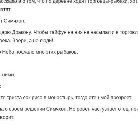
ссказала о том, что по деревне ходят торговцы-рыбаки, хот
латят.
ет Симчхон.
арю Дракону. Чтобы тайфун на них не насылал и в торговл
ека. Звери, а не люди!
 Небо послало мне этих рыбаков.
с ними.
:
ите триста сок риса в монастырь, тогда отец мой прозреет.
а о своем решении Симчхон. Не ровен час, узнает отец, неи
ворит: