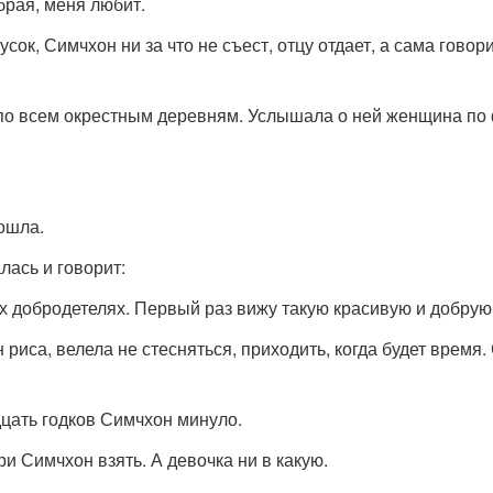
обрая, меня любит.
ок, Симчхон ни за что не съест, отцу отдает, а сама говори
 по всем окрестным деревням. Услышала о ней женщина по
пошла.
лась и говорит:
х добродетелях. Первый раз вижу такую красивую и добрую
иса, велела не стесняться, приходить, когда будет время.
дцать годков Симчхон минуло.
и Симчхон взять. А девочка ни в какую.