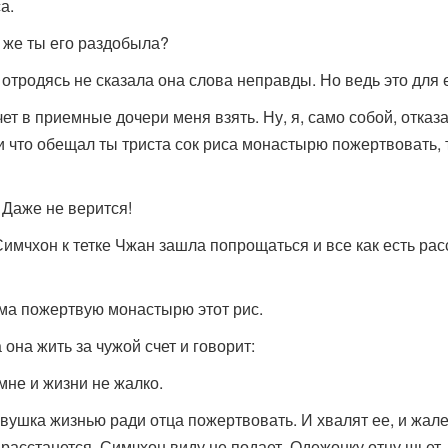
а.
 же ты его раздобыла?
отродясь не сказала она слова неправды. Но ведь это для 
очет в приемные дочери меня взять. Ну, я, само собой, отказ
и что обещал ты триста сок риса монастырю пожертвовать, т
– Даже не верится!
 Симчхон к тетке Чжан зашла попрощаться и все как есть ра
сама пожертвую монастырю этот рис.
она жить за чужой счет и говорит:
 мне и жизни не жалко.
вушка жизнью ради отца пожертвовать. И хвалят ее, и жале
 расстанется. Симчхон виду не подает. Одежонку отцу шьет,