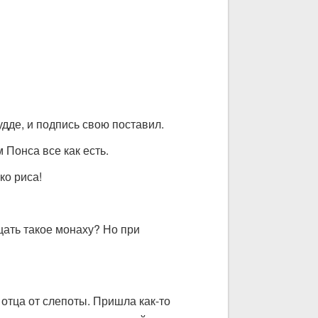
удде, и подпись свою поставил.
 Понса все как есть.
ко риса!
щать такое монаху? Но при
отца от слепоты. Пришла как-то