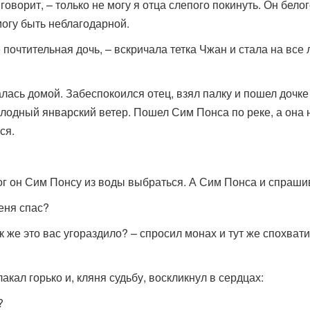
говорит, – только не могу я отца слепого покинуть. Он бело
могу быть неблагодарной.
е почтительная дочь, – вскричала тетка Чжан и стала на все
лась домой. Забеспокоился отец, взял палку и пошел дочке
олодный январский ветер. Пошел Сим Понса по реке, а она 
ся.
ог он Сим Понсу из воды выбраться. А Сим Понса и спраши
еня спас?
 же это вас угораздило? – спросил монах и тут же спохвати
кал горько и, кляня судьбу, воскликнул в сердцах:
?