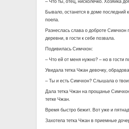
– Что ты, отец, нисколечко. Хозяйка д
Бывало, останется в доме последний кус
поела.
Разнеслась слава о доброте Симчхон
деревни, в гости к себе позвала.
Подивилась Симчхон:
– Что ей от меня нужно? – но в гости 
Увидала тетка Чжан девочку, обрадова
– Ты и есть Симчхон? Слышала о твои
Дала тетка Чжан на прощанье Симчхон р
тетке Чжан.
Время быстро бежит. Вот уже и пятна
Захотела тетка Чжан в приемные дочер