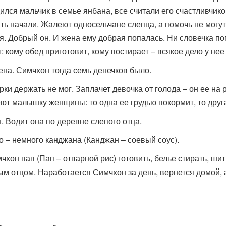
ился мальчик в семье янбана, все считали его счастливчико
ать начали. Жалеют односельчане слепца, а помочь не могу
ся. Добрый он. И жена ему добрая попалась. Ни словечка по
 кому обед приготовит, кому постирает – всякое дело у нее 
ена. Симчхон тогда семь денечков было.
рки держать не мог. Заплачет девочка от голода – он ее на р
ют малышку женщины: то одна ее грудью покормит, то друг
. Водит она по деревне слепого отца.
то – немного канджана (Канджан – соевый соус).
чхон пап (Пап – отварной рис) готовить, белье стирать, ши
пым отцом. Наработается Симчхон за день, вернется домой, 