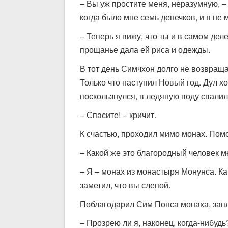
– Вы уж простите меня, неразумную, – 
когда было мне семь денечков, и я не 
– Теперь я вижу, что ты и в самом дел
прощанье дала ей риса и одежды.
В тот день Симчхон долго не возвраща
Только что наступил Новый год. Дул х
поскользнулся, в ледяную воду свалил
– Спасите! – кричит.
К счастью, проходил мимо монах. Пом
– Какой же это благородный человек м
– Я – монах из монастыря Монунса. Как
заметил, что вы слепой.
Поблагодарил Сим Понса монаха, запла
– Прозрею ли я, наконец, когда-нибудь