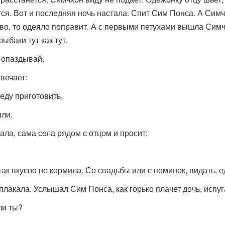
тся. Вот и последняя ночь настала. Спит Сим Понса. А Симч
ово, то одеяло поправит. А с первыми петухами вышла Симч
ыбаки тут как тут.
 опаздывай.
вечает:
еду приготовить.
шли.
ала, сама села рядом с отцом и просит:
 так вкусно не кормила. Со свадьбы или с поминок, видать, 
плакала. Услышал Сим Понса, как горько плачет дочь, испу
ли ты?