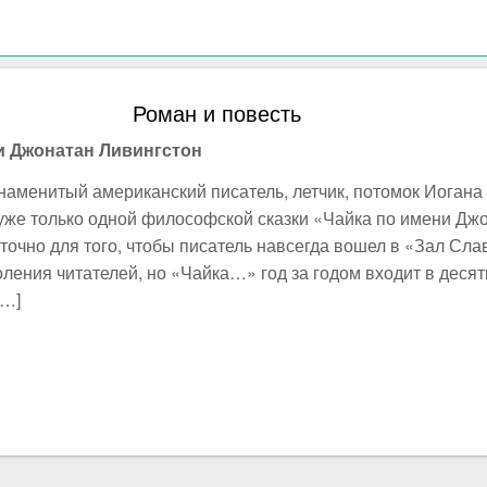
Роман и повесть
и Джонатан Ливингстон
наменитый американский писатель, летчик, потомок Иогана
о уже только одной философской сказки «Чайка по имени Дж
аточно для того, чтобы писатель навсегда вошел в «Зал Сл
ления читателей, но «Чайка…» год за годом входит в десят
[…]