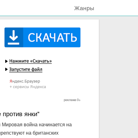
Жанры
 против янки"
я Мировая война начинается на
ирепствуют на британских