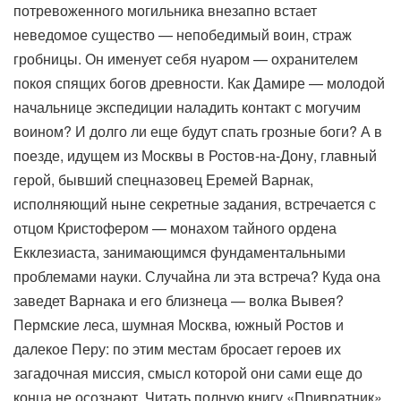
потревоженного могильника внезапно встает
неведомое существо — непобедимый воин, страж
гробницы. Он именует себя нуаром — охранителем
покоя спящих богов древности. Как Дамире — молодой
начальнице экспедиции наладить контакт с могучим
воином? И долго ли еще будут спать грозные боги? А в
поезде, идущем из Москвы в Ростов-на-Дону, главный
герой, бывший спецназовец Еремей Варнак,
исполняющий ныне секретные задания, встречается с
отцом Кристофером — монахом тайного ордена
Екклезиаста, занимающимся фундаментальными
проблемами науки. Случайна ли эта встреча? Куда она
заведет Варнака и его близнеца — волка Вывея?
Пермские леса, шумная Москва, южный Ростов и
далекое Перу: по этим местам бросает героев их
загадочная миссия, смысл которой они сами еще до
конца не осознают. Читать полную книгу «Привратник»