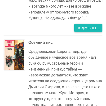
королевский убийца, давно отошел от дел
и вот уже много лет живет в хижине
неподалеку от покинутого городка
Кузница. Но однажды к Фитцу […]
ПОДРОБНЕЕ...
Осенний лис
Средневековая Европа, мир, где
обыденное и чудесное все время идут
рука об руку, странные герои и
неизменный привкус тайны —
невозможно догадаться, что ждет
читателя на следующей странице романа
Дмитрия Скирюка, открывающего цикл о
валашском маге Жуге. История, в
которую угодил отвергнутый своим
родом травник, заставляет его пуститься