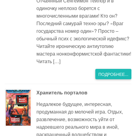
Отчаянный Сенгеймон Тейлор и в
одиночку неплохо борется с
многочисленными врагами! Кто он?
Последний самурай техно-эры? «Враг
государства номер один»? Просто –
обычный псих с экологической идефикс?
Читайте ироническую антиутопию
мастера нонконформистской фантастики!
Читать […]
ПОДРОБНЕЕ...
Хранитель порталов
Недалекое будущее, интересная,
продуманная до мелочей игра. Отдых,
развлечение, возможность уйти от
надоевшего реального мира в иной,
раскрашенный волшебством и