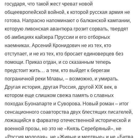
государя, что такой жест чреват новой
общеевропейской войной, к которой русская армия не
готова. Напрасно напоминают о балканской кампании,
которую ливонская авантюра грозит сорвать, твердят
об амбициях кайзера Пруссии и его отборных
наемниках. Арсений Кронидович не из тех, кто
отступает, и не из тех, кто бросает единоверцев без
помощи. Приказ отдан, и со сказанным теперь
предстоит жить… а тем, кто выйдет к берегам
пограничной реки Млавы, – возможно, и умирать.
Другая история, другая Россия, другой XIX век, в
котором еще слишком свежа память о славных
походах Буонапарте и Суворова. Новый роман – итог
сенсационного соавторства двух блестящих писателей,
ложащийся в фарватер отечественной исторической и
военной прозы, но это не «Князь Серебряный», не
«Россия молодая», не «Живые и мертвые» и не «Битва