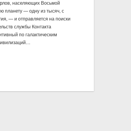
сарлов, населяющих Восьмой
ю планету — одну из тысяч, с
ия, — и отправляется на поиски
ельств службы Контакта
митивный по галактическим
 цивилизаций…