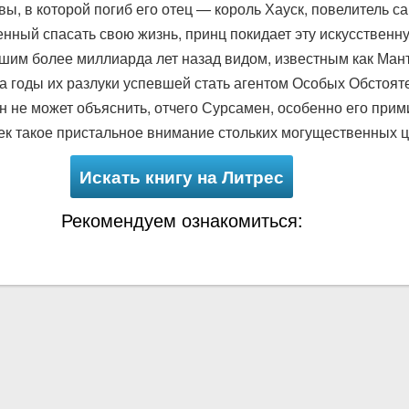
ы, в которой погиб его отец — король Хауск, повелитель 
ный спасать свою жизнь, принц покидает эту искусственну
м более миллиарда лет назад видом, известным как Мант
а годы их разлуки успевшей стать агентом Особых Обстоят
н не может объяснить, отчего Сурсамен, особенно его при
лек такое пристальное внимание стольких могущественных
Искать книгу на Литрес
Рекомендуем ознакомиться: