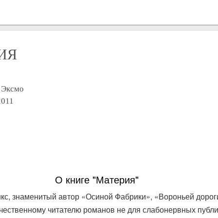
ИЯ
: Эксмо
2011
О книге "Материя"
нкс, знаменитый автор «Осиной Фабрики», «Вороньей дорог
чественному читателю романов не для слабонервных публи