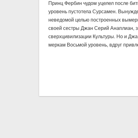
Принц Фербин чудом уцелел после битв
уровень пустотела Сурсамен. Вынужден
неведомой целью построенных вымерши
своей сестры Джан Серий Анаплиан, з
сверхцивилизации Культуры. Но и Джа
меркам Восьмой уровень, вдруг прив