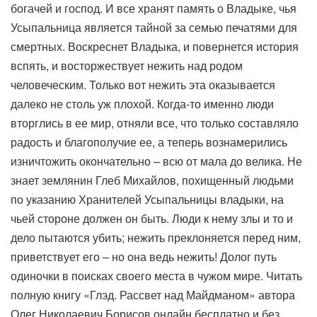
богачей и господ. И все хранят память о Владыке, чья
Усыпальница является тайной за семью печатями для
смертных. Воскреснет Владыка, и повернется история
вспять, и восторжествует нежить над родом
человеческим. Только вот нежить эта оказывается
далеко не столь уж плохой. Когда-то именно люди
вторглись в ее мир, отняли все, что только составляло
радость и благополучие ее, а теперь вознамерились
изничтожить окончательно – всю от мала до велика. Не
знает землянин Глеб Михайлов, похищенный людьми
по указанию Хранителей Усыпальницы владыки, на
чьей стороне должен он быть. Люди к нему злы и то и
дело пытаются убить; нежить преклоняется перед ним,
приветствует его – но она ведь нежить! Долог путь
одиночки в поисках своего места в чужом мире. Читать
полную книгу «Глэд. Рассвет над Майдманом» автора
Олег Николаевич Борисов онлайн бесплатно и без